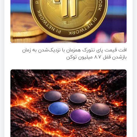
افت قیمت پای نتورک همزمان با نزدیک‌شدن به زمان
بازشدن قفل ۸.۷ میلیون توکن