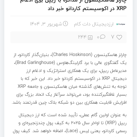
XRP در اکوسیستم کاردانو خبر داد
ارزدیجیتال دات کام
شهریور ۳, ۱۴۰۴
7
244
0
چارلز هاسکینسون (Charles Hoskinson)، بنیان‌گذار کاردانو، از
یک گفتگوی عالی با برد گارلینگ‌هاوس (Brad Garlinghouse)،
مدیرعامل ریپل، برای یک همکاری استراتژیک و ادغام ارز
دیجیتال XRP در اکوسیستم کاردانو خبر داد. این خبر که با
توجه به تنش‌های گذشته میان هاسکینسون و جامعه XRP
بسیار غافلگیرکننده بود، می‌تواند سرآغاز یک اتحاد بزرگ برای
افزایش قابلیت همکاری بین دو شبکه بلاک‌ چین قدرتمند باشد.
به عنوان اولین گام عملی، تأیید شده است که ارز دیجیتال
ریپل (XRP) تا اواخر سال ۲۰۲۵ به کیف پول چندزنجیره‌ای و
رسمی کاردانو، یعنی لِیس (Lace)، اضافه خواهد شد. کیف پول