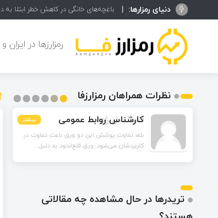
دنیای رمزارها:
ظفرقندی: توسعه
رمزارزها در ایران و
نظرات همراهان رمزارزفا
اسماعیل زاده
بیشتر
بیشتر
بیشتر
بیشتر
بیشتر
بیشتر
تا قبل از خوندن این مقاله فکر می‌کردم ورق
قلع‌اندود همون ورق گالوانیزه است. تفاو...
تریدرها در حال مشاهده چه مقالاتی
هستند؟