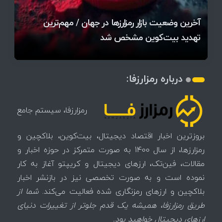
قیمت تتر، بیت‌کوین و اتریوم امروز دوشنبه ۵ مرداد
آخرین وضعیت بازار رمزارزها در جهان / مهم‌ترین
۱۴۰۵ | بیت‌کوین این مرز را از دست بدهد، همه‌چیز
رقابت پنهان دولت‌ها بر سر بیت‌کوین/ ۱۰ کشور برتر
تازه‌ترین رسوایی ارز دیجیتال؛ شکایت میلیاردی روی
بحران بدهی شرکت‌ها و خطر فروش اجباری میلیاردها
میز / ۶۲۲ بیت‌کوین کجا رفت؟
کدامند؟
تغییر می‌کند
دلار بیت‌کوین
تهدید بیت‌کوین مشخص شد
اتفاق تاریخی در بازار رمزارزها / بیت‌کوین سبز شد
اتفاق مهم در بازار رمزارزها / بیت‌کوین وارد فاز تازه شد
چرا سرعت تراکنش‌ها در اقتصاد دیجیتال اهمیت دارد؟
درباره رمزارزفا:
رمزارزفا، سیستم جامع
بروزترین اخبار اقتصاد دیجیتال، بیت‌کوین، بلاکچین و
رمزارزها، از سال 1400 به صورت متمرکز در حوزه اخبار و
مقالات، فین‌تک، ارزهای‌ دیجیتال و کریپتو آغاز به کار
نموده است و به صورت تخصصی نیز در بازنشر اخبار
بلاکچین و ارزهای رمزنگاری شده فعالیت می‌کند.
شما از
طریق رمزارزفا، همیشه یک قدم جلوتر از تغییرات دنیای
ارزهای دیجیتال خواهید بود.