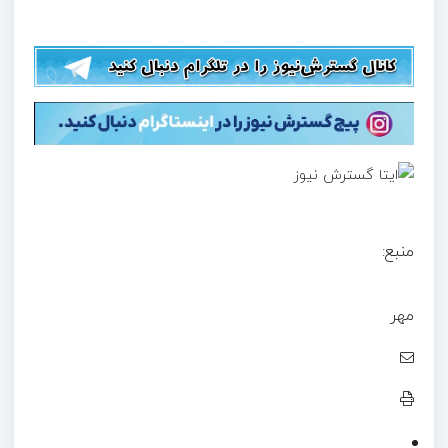
منبع:
مهر