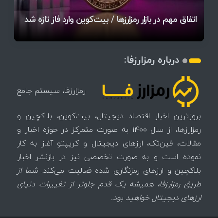
آخرین وضعیت بازار رمزارزها در جهان / مهم‌ترین
۱۴۰۵ | بیت‌کوین این مرز را از دست بدهد، همه‌چیز
رقابت پنهان دولت‌ها بر سر بیت‌کوین/ ۱۰ کشور برتر
تازه‌ترین رسوایی ارز دیجیتال؛ شکایت میلیاردی روی
بحران بدهی شرکت‌ها و خطر فروش اجباری میلیاردها
میز / ۶۲۲ بیت‌کوین کجا رفت؟
کدامند؟
تغییر می‌کند
دلار بیت‌کوین
تهدید بیت‌کوین مشخص شد
اتفاق تاریخی در بازار رمزارزها / بیت‌کوین سبز شد
اتفاق مهم در بازار رمزارزها / بیت‌کوین وارد فاز تازه شد
چرا سرعت تراکنش‌ها در اقتصاد دیجیتال اهمیت دارد؟
درباره رمزارزفا:
رمزارزفا، سیستم جامع
بروزترین اخبار اقتصاد دیجیتال، بیت‌کوین، بلاکچین و
رمزارزها، از سال 1400 به صورت متمرکز در حوزه اخبار و
مقالات، فین‌تک، ارزهای‌ دیجیتال و کریپتو آغاز به کار
نموده است و به صورت تخصصی نیز در بازنشر اخبار
بلاکچین و ارزهای رمزنگاری شده فعالیت می‌کند.
شما از
طریق رمزارزفا، همیشه یک قدم جلوتر از تغییرات دنیای
ارزهای دیجیتال خواهید بود.