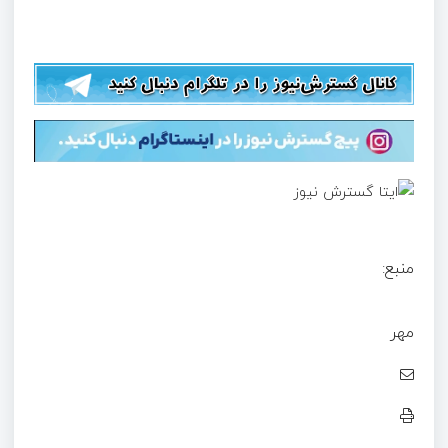
منبع:
مهر