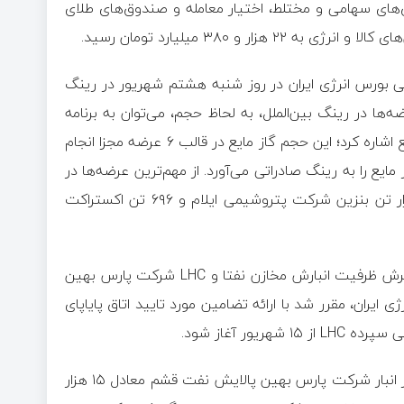
‌های سهامی و مختلط، اختیار معامله و صندوق‌های طلای
 و ۳۸۰ میلیارد تومان رسید.
یکی بورس انرژی ایران در روز شنبه هشتم شهریور در رینگ
‌ها در رینگ بین‌الملل، به لحاظ حجم، می‌توان به برنامه
شرکت ملی پخش فرآورده‌های نفتی برای عرضه ۴۷ هزار تن گاز مایع اشاره کرد؛ این حجم گاز مایع در قالب ۶ عرضه مجزا انجام
رکت پالایش نفت اصفهان برابر ۸ هزار تن گاز مایع را به رینگ صادراتی می‌آورد. از مهم‌ترین عرضه‌ها در
رینگ داخلی بورس انرژی، به لحاظ حجم، هم می‌توان به عرضه هزار تن بنزین شرکت پتروشیمی ایلام و ۶۹۶ تن اکستراکت
همچنین، مدیریت ارتباطات بورس انرژی ایران اعلام کرد: در پی پذیرش ظرفیت انبارش مخازن نفتا و LHC شرکت پارس بهین
ایران، مقرر شد با ارائه تضامین مورد تایید اتاق پایاپای
ور آغاز شود.
براساس تضامین ارائه شده حجم گواهی سپرده نفتای قابل مبادله از انبار شرکت پارس بهین پالایش نفت قشم معادل ۱۵ هزار