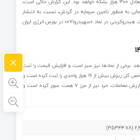
تن و حجم گواهی سپرده LHC قابل مبادله از مخازن این شرکت معادل ۳۰۰ هزار بشکه خواهد بود. این گزارش حاکی است،
ی به منظور تامین سرمایه در گردش، نسبت به انتشار
قریب به ۱۰ هزار میلیارد ریال اوراق سلف موازی استاندارد برش سبک هیدروکربنی در نماد «سهیدرو۰۷۱» در بورس انرژی ایران
×
د. برخی از نمادها نیز سبز است و افزایش قیمت را ثبت
کرده است. با توجه به آمار درج شده در جدول زیر می بینیم که شاخص کل ریزش بیش از ۱۹ هزار واحدی را ثبت کرده است و
شاخص کل را به سطح ۲ میلیون و ۴۹۴ هزار واحد رسانده است. ارزش معاملات خرد نیز از مرز ۷ همت عبور کرده است و
2,39