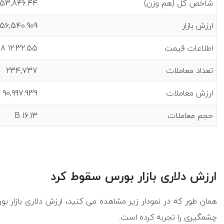
شاخص کل (هم وزن)
3,846.44 (7082.27)
ارزش بازار
56,540.909 B
اطلاعات قیمت
8 12:32:55
تعداد معاملات
234,737
ارزش معاملات
90,997.939 B
حجم معاملات
16.13 B
ارزش دلاری بازار بورس سقوط کرد
همان طور که در نمودار زیر مشاهده می کنید، ارزش دلاری بازار
چشمگیری را تجربه کرده است.