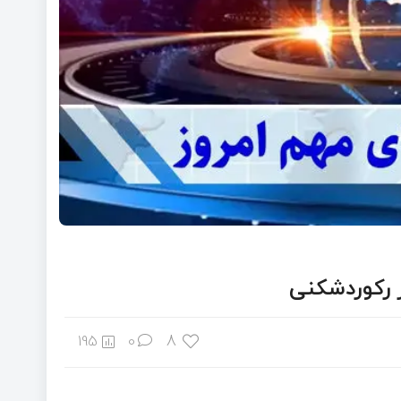
ر رکوردشکنی
8
195
0