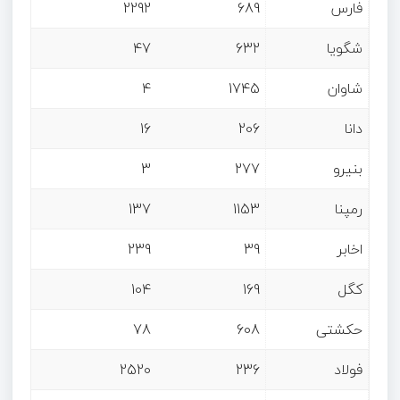
فارس
689
2292
شگویا
632
47
شاوان
1745
4
دانا
206
16
بنیرو
277
3
رمپنا
1153
137
اخابر
39
239
کگل
169
104
حکشتی‌
608
78
فولاد
236
2520