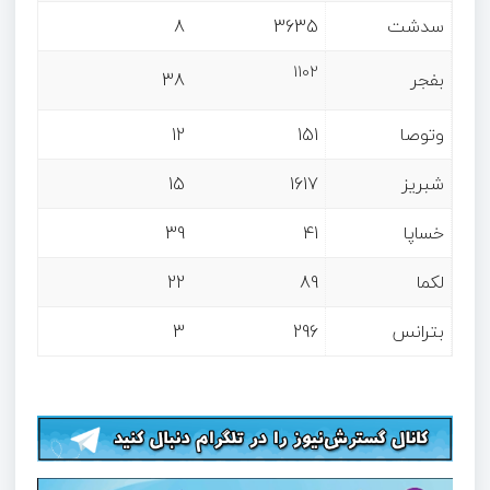
سدشت
3635
8
1102
بفجر
38
وتوصا
151
12
شبریز
1617
15
خساپا
41
39
لکما
89
22
بترانس
296
3