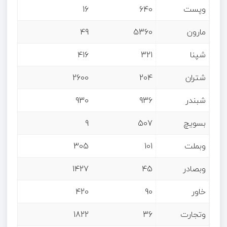
وپست
640
16
مارون
5360
49
شپنا
321
416
شتران
204
2600
شبندر
936
930
بسویچ
507
9
وبملت
101
305
وبصادر
45
1427
خاور
90
420
وتجارت
36
1822