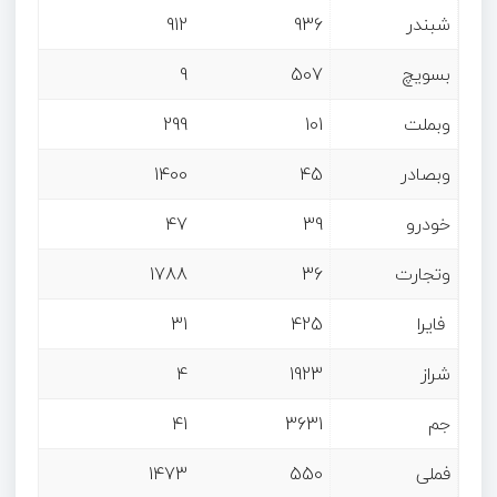
شبندر
936
912
بسویچ
507
9
وبملت
101
299
وبصادر
45
1400
خودرو
39
47
وتجارت
36
1788
فایرا
425
31
شراز
1923
4
جم
3631
41
فملی
550
1473