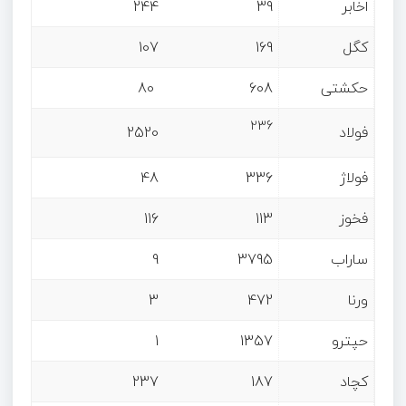
اخابر
39
244
کگل
169
107
حکشتی‌
608
80
236
فولاد
2520
فولاژ
336
48
فخوز
113
116
ساراب
3795
9
ورنا
472
3
حپترو
1357
1
کچاد
187
237