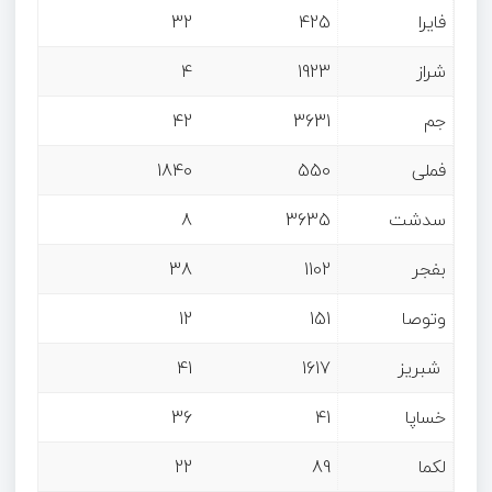
فایرا
425
32
شراز
1923
4
جم
3631
42
فملی
550
1840
سدشت
3635
8
بفجر
1102
38
وتوصا
151
12
شبریز
1617
41
خساپا
41
36
لکما
89
22