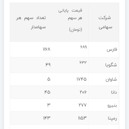
قیمت پایانی
شرکت
تعداد سهم هر
هر سهم
سهامی
سهامدار
(تومان)
689
فارس
1168
632
شگویا
49
شاوان
1745
5
دانا
206
45
بنیرو
277
3
رمپنا
1153
143