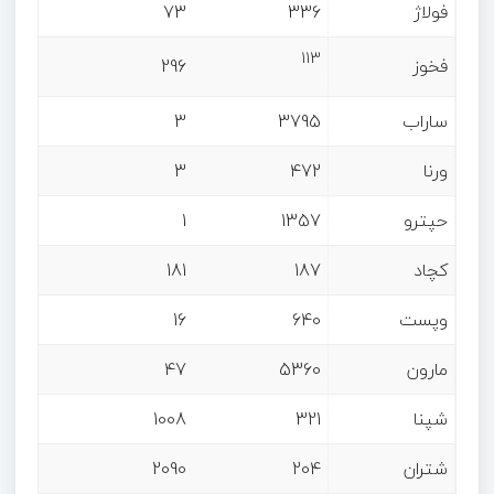
فولاژ
336
73
113
فخوز
296
ساراب
3795
3
ورنا
472
3
حپترو
1357
1
کچاد
187
181
وپست
640
16
مارون
5360
47
شپنا
321
1008
شتران
204
2090