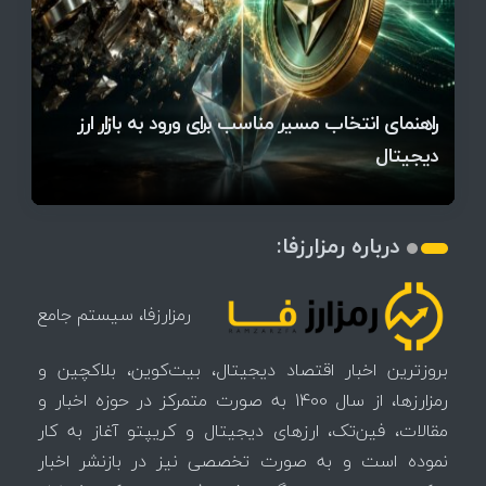
قیمت تتر، بیت‌کوین و اتریوم امروز دوشنبه ۵ مرداد
آخرین وضعیت بازار رمزارزها در جهان / مهم‌ترین
راهنمای انتخاب مسیر مناسب برای ورود به بازار ارز
۱۴۰۵ | بیت‌کوین این مرز را از دست بدهد، همه‌چیز
رقابت پنهان دولت‌ها بر سر بیت‌کوین/ ۱۰ کشور برتر
تازه‌ترین رسوایی ارز دیجیتال؛ شکایت میلیاردی روی
میز / ۶۲۲ بیت‌کوین کجا رفت؟
کدامند؟
دیجیتال
تغییر می‌کند
تهدید بیت‌کوین مشخص شد
اتفاق تاریخی در بازار رمزارزها / بیت‌کوین سبز شد
اتفاق مهم در بازار رمزارزها / بیت‌کوین وارد فاز تازه شد
چرا سرعت تراکنش‌ها در اقتصاد دیجیتال اهمیت دارد؟
درباره رمزارزفا:
رمزارزفا، سیستم جامع
بروزترین اخبار اقتصاد دیجیتال، بیت‌کوین، بلاکچین و
رمزارزها، از سال 1400 به صورت متمرکز در حوزه اخبار و
مقالات، فین‌تک، ارزهای‌ دیجیتال و کریپتو آغاز به کار
نموده است و به صورت تخصصی نیز در بازنشر اخبار