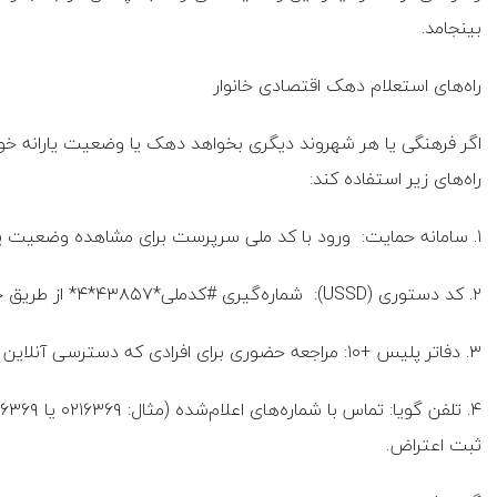
بینجامد.
راه‌های استعلام دهک اقتصادی خانوار
اگر فرهنگی یا هر شهروند دیگری بخواهد دهک یا وضعیت یارانه خود 
راه‌های زیر استفاده کند:
۱. سامانه حمایت: ورود با کد ملی سرپرست برای مشاهده وضعیت یارانه و دهک و ثبت اعتراض.
۲. کد دستوری (USSD): شماره‌گیری #کدملی*۴۳۸۵۷*۴* از طریق خط سرپرست.
۳. دفاتر پلیس +۱۰: مراجعه حضوری برای افرادی که دسترسی آنلاین یا تلفنی ندارند.
ثبت اعتراض.