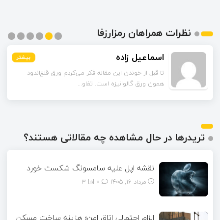
نظرات همراهان رمزارزفا
اسماعیل زاده
بیشتر
بیشتر
بیشتر
بیشتر
بیشتر
بیشتر
تا قبل از خوندن این مقاله فکر می‌کردم ورق قلع‌اندود
همون ورق گالوانیزه است. تفاو...
تریدرها در حال مشاهده چه مقالاتی هستند؟
نقشه اپل علیه سامسونگ شکست خورد
مرداد ۱۶, ۱۴۰۵
0
3
الزام احتمالی اتاق امن؛ هزینه ساخت مسکن