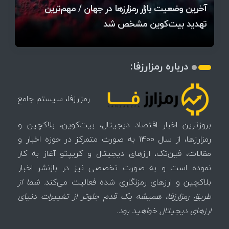
آخرین وضعیت بازار رمزارزها در جهان / مهم‌ترین
۱۴۰۵ | بیت‌کوین این مرز را از دست بدهد، همه‌چیز
رقابت پنهان دولت‌ها بر سر بیت‌کوین/ ۱۰ کشور برتر
تازه‌ترین رسوایی ارز دیجیتال؛ شکایت میلیاردی روی
بحران بدهی شرکت‌ها و خطر فروش اجباری میلیاردها
میز / ۶۲۲ بیت‌کوین کجا رفت؟
کدامند؟
تغییر می‌کند
دلار بیت‌کوین
تهدید بیت‌کوین مشخص شد
اتفاق تاریخی در بازار رمزارزها / بیت‌کوین سبز شد
اتفاق مهم در بازار رمزارزها / بیت‌کوین وارد فاز تازه شد
چرا سرعت تراکنش‌ها در اقتصاد دیجیتال اهمیت دارد؟
درباره رمزارزفا:
رمزارزفا، سیستم جامع
بروزترین اخبار اقتصاد دیجیتال، بیت‌کوین، بلاکچین و
رمزارزها، از سال 1400 به صورت متمرکز در حوزه اخبار و
مقالات، فین‌تک، ارزهای‌ دیجیتال و کریپتو آغاز به کار
نموده است و به صورت تخصصی نیز در بازنشر اخبار
بلاکچین و ارزهای رمزنگاری شده فعالیت می‌کند.
شما از
طریق رمزارزفا، همیشه یک قدم جلوتر از تغییرات دنیای
ارزهای دیجیتال خواهید بود.