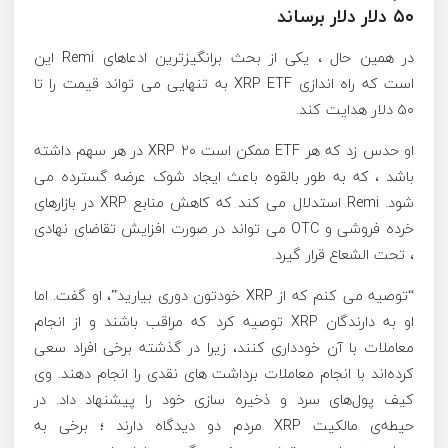
۵۰ دلار دلار برساند
در همین حال ، یکی از بحث برانگیزترین ادعاهای Remi این
است که راه اندازی XRP ETF به تنهایی می تواند قیمت را تا
۵۰ دلار هدایت کند.
او حدس زد که هر ETF ممکن است ۲۰ XRP در هر سهم داشته
باشد ، که به طور بالقوه باعث ایجاد شوک عرضه گسترده می
شود. Remi استدلال می کند که کاهش منابع XRP در بازارهای
خرده فروشی و OTC می تواند در صورت افزایش تقاضای نهادی
، تحت الشعاع قرار گیرد.
“توصیه می کنم که از XRP خودتون دوری بیارید”، او گفت. اما
او به دارندگان XRP توصیه کرد که مراقب باشند و از انجام
معاملات با آن خودداری کنند، زیرا در گذشته برخی افراد سعی
کرده‌اند با انجام معاملات برداشت های نقدی را انجام دهند. وی
کیف پول‌های سرد و ذخیره سازی خود را پیشنهاد داد. در
حیطه‌ی مالکیت XRP مردم دو دیدگاه دارند ؛ برخی به