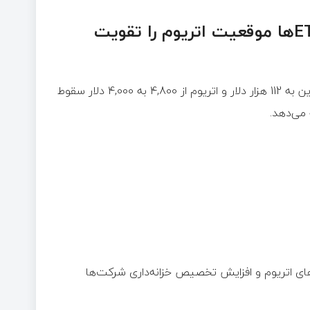
گزارش JPMorgan: رشد تقاضای نهادی و ETFها موقعیت اتریوم را تقویت
پس از اصلاح اخیر بازار رمزارزها که در آن بیت‌کوین به 112 هزار دلار و اتریوم از 4,800 به 4,000 دلار سقوط
 گفته تحلیلگران این بانک بزرگ آمریکایی، جریان سرمایه به ETFهای اتریوم و افزایش تخصیص خزانه‌داری شرکت‌ها