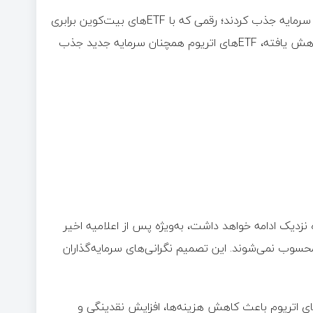
طبق داده‌ها، ETFهای اتریوم در ماه جولای بیش از 5.4 میلیارد دلار سرمایه جذب کردند؛ رقمی که با ETFهای بیت‌کوین برابری
می‌کند. در حالی که جریان ورودی به صندوق‌های بیت‌کوین اخیراً کاهش یافته، ETFهای اتریوم همچنان سرمایه جدید جذب
 اشاره کرد که تقاضای نهادی برای ETH در آینده نزدیک ادامه خواهد داشت، به‌ویژه پس از اعلامیه اخیر
ار محسوب نمی‌شوند. این تصمیم نگرانی‌های سرمایه‌گذاران
 همچنین انتظار دارد که تأیید بازخریدهای درون‌سازمانی ETFهای اتریوم باعث کاهش هزینه‌ها، افزایش نقدینگی و