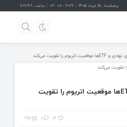
پنجشنبه , 15 مرداد 1405
2026 - 08 - 06
ساعت :
11:17:49
گزارش JPMorgan: رشد تقاضای نهادی و ETFها موقعیت اتریوم را تقویت
8
251
0