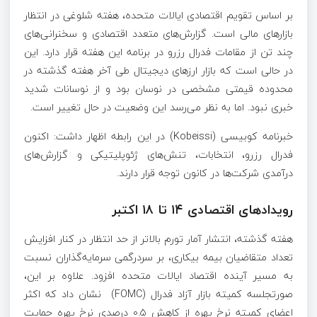
بر اساس تقویم اقتصادی ایالات متحده، هفته شلوغی در انتظار
بازارهای مالی است. گزارش‌های متعدد اقتصادی و سخنرانی‌های
چند تن از مقامات فدرال رزرو در برنامه این هفته قرار دارد. این
در حالی است که بازار ارزهای دیجیتال طی آخر هفته گذشته در
محدوده قیمتی مشخصی در نوسان بود و از نوسانات شدید
خبری نبود. اما به نظر می‌رسد این وضعیت در حال تغییر است.
خبرنامه کوبیسی (Kobeissi) در این رابطه اظهار داشت: اکنون
فدرال رزرو، انتخابات، تنش‌های ژئوپلیتیکی و گزارش‌های
درآمدی شرکت‌ها در کانون توجه قرار دارند.
رویدادهای اقتصادی ۱۴ تا ۱۸ اکتبر
هفته گذشته، انتشار آمار تورم بالاتر از حد انتظار در کنار افزایش
تعداد متقاضیان بیمه بیکاری، بر سردرگمی سرمایه‌گذاران نسبت
به مسیر آینده اقتصاد ایالات متحده افزود. علاوه بر این،
صورتجلسه کمیته بازار آزاد فدرال (FOMC) نشان داد که اکثر
اعضای کمیته نرخ بهره از کاهش ۰.۵ درصدی نرخ بهره حمایت