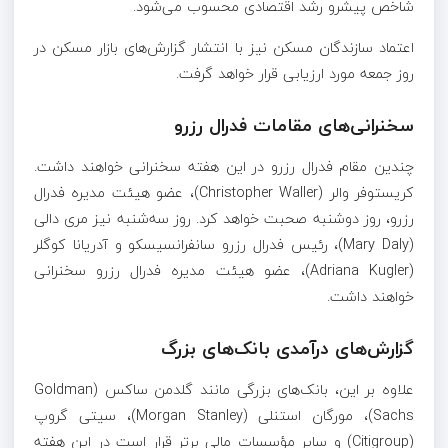
شاخص پیشرو رشد اقتصادی محسوب می‌شود.
اعتماد سازندگان مسکن نیز با انتشار گزارش‌های بازار مسکن در
روز جمعه مورد ارزیابی قرار خواهد گرفت.
سخنرانی‌های مقامات فدرال رزرو
چندین مقام فدرال رزرو در این هفته سخنرانی خواهند داشت.
کریستوفر والر (Christopher Waller)، عضو هیئت مدیره فدرال
رزرو، روز دوشنبه صحبت خواهد کرد. روز سه‌شنبه نیز مری دالی
(Mary Daly)، رئیس فدرال رزرو سانفرانسیسکو و آدریانا کوگلر
(Adriana Kugler)، عضو هیئت مدیره فدرال رزرو سخنرانی
خواهند داشت.
گزارش‌های درآمدی بانک‌های بزرگ
علاوه بر این، بانک‌های بزرگی مانند گلدمن ساکس (Goldman
Sachs)، مورگان استنلی (Morgan Stanley)، سیتی گروپ
(Citigroup) و سایر مؤسسات مالی برتر قرار است در این هفته