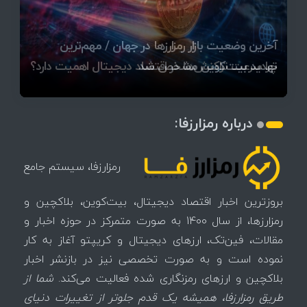
قیمت تتر، بیت‌کوین و اتریوم امروز دوشنبه ۵ مرداد
آخرین وضعیت بازار رمزارزها در جهان / مهم‌ترین
۱۴۰۵ | بیت‌کوین این مرز را از دست بدهد، همه‌چیز
رقابت پنهان دولت‌ها بر سر بیت‌کوین/ ۱۰ کشور برتر
تازه‌ترین رسوایی ارز دیجیتال؛ شکایت میلیاردی روی
بحران بدهی شرکت‌ها و خطر فروش اجباری میلیاردها
میز / ۶۲۲ بیت‌کوین کجا رفت؟
کدامند؟
تغییر می‌کند
دلار بیت‌کوین
تهدید بیت‌کوین مشخص شد
اتفاق تاریخی در بازار رمزارزها / بیت‌کوین سبز شد
اتفاق مهم در بازار رمزارزها / بیت‌کوین وارد فاز تازه شد
چرا سرعت تراکنش‌ها در اقتصاد دیجیتال اهمیت دارد؟
درباره رمزارزفا:
رمزارزفا، سیستم جامع
بروزترین اخبار اقتصاد دیجیتال، بیت‌کوین، بلاکچین و
رمزارزها، از سال 1400 به صورت متمرکز در حوزه اخبار و
مقالات، فین‌تک، ارزهای‌ دیجیتال و کریپتو آغاز به کار
نموده است و به صورت تخصصی نیز در بازنشر اخبار
بلاکچین و ارزهای رمزنگاری شده فعالیت می‌کند.
شما از
طریق رمزارزفا، همیشه یک قدم جلوتر از تغییرات دنیای