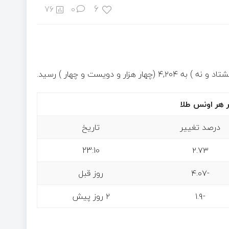
6
76
0
درصد تغییر
تاریخ
23:10
۲.۷۳
-۴.۰۷
روز قبل
-۱.۹
۲ روز پیش