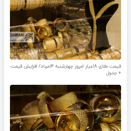
قیمت طلای 18عیار امروز چهارشنبه 14مرداد/ افزایش قیمت
+ جدول