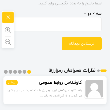
لطفا پاسخ را به عدد انگلیسی وارد کنید:
×
سه × دو =
نظرات همراهان رمزارزفا
اسماعیل زاده
کارشناس روابط عمومی
بیشتر
بیشتر
بیشتر
بیشتر
بیشتر
بیشتر
تا قبل از خوندن این مقاله فکر می‌کردم ورق قلع‌اندود
بله، تفاوت پوشش این دو ورق باعث تفاوت در کاربردشان
می‌شود. ورق قلع‌اندود به دلیل...
همون ورق گالوانیزه است. تفاو...