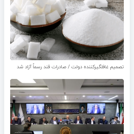
تصمیم غافلگیرکننده دولت / صادرات قند رسماً آزاد شد