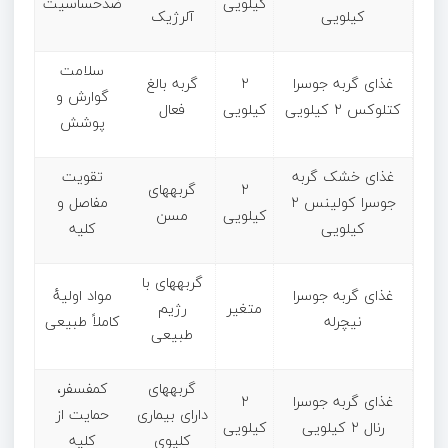
کیلویی
ضدحساسیت
کیلویی
آلرژیک
سلامت
غذای گربه جوسرا
۲
گربه بالغ
گوارش و
کتلوکس ۲ کیلویی
کیلویی
فعال
پوشش
غذای خشک گربه
تقویت
۲
گربههای
جوسرا کولینس ۲
مفاصل و
کیلویی
مسن
کیلویی
کلیه
گربههای با
غذای گربه جوسرا
مواد اولیهٔ
متغیر
رژیم
نیچرله
کاملاً طبیعی
طبیعی
گربههای
کمفسفر،
غذای گربه جوسرا
۲
دارای بیماری
حمایت از
رنال ۲ کیلویی
کیلویی
کلیوی
کلیه