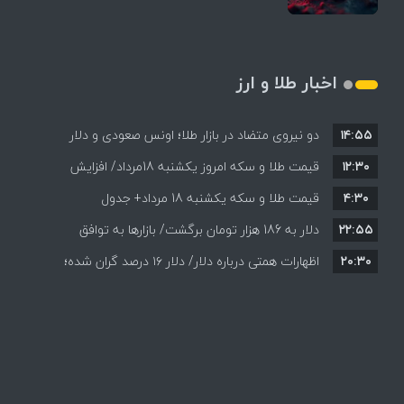
اخبار طلا و ارز
۱۴:۵۵
دو نیروی متضاد در بازار طلا؛ اونس صعودی و دلار
۱۲:۳۰
نزولی
قیمت طلا و سکه امروز یکشنبه 18مرداد/ افزایش
۴:۳۰
قیمت طلا و سکه یکشنبه 18 مرداد+ جدول
قیمت ها + جدول و جزئیات
۲۲:۵۵
دلار به 186 هزار تومان برگشت/ بازارها به توافق
۲۰:۳۰
احتمالی هرمز چه واکنشی نشان دادند؟
اظهارات همتی درباره دلار/ دلار ۱۶ درصد گران شده؛
این افزایش طبیعی است