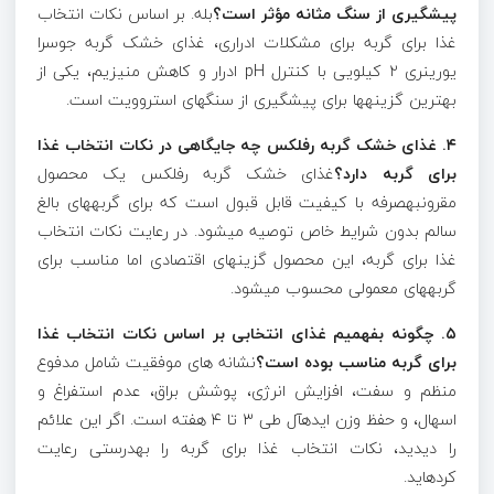
پیشگیری از سنگ مثانه مؤثر است؟
بله. بر اساس نکات انتخاب
غذا برای گربه برای مشکلات ادراری، غذای خشک گربه جوسرا
یورینری ۲ کیلویی با کنترل pH ادرار و کاهش منیزیم، یکی از
بهترین گزینهها برای پیشگیری از سنگهای استروویت است.
۴
.
غذای خشک گربه رفلکس چه جایگاهی در نکات انتخاب غذا
برای گربه دارد؟
غذای خشک گربه رفلکس یک محصول
مقرونبهصرفه با کیفیت قابل قبول است که برای گربههای بالغ
سالم بدون شرایط خاص توصیه میشود. در رعایت نکات انتخاب
غذا برای گربه، این محصول گزینهای اقتصادی اما مناسب برای
گربههای معمولی محسوب میشود.
۵
.
چگونه بفهمیم غذای انتخابی بر اساس نکات انتخاب غذا
برای گربه مناسب بوده است؟
نشانه های موفقیت شامل مدفوع
منظم و سفت، افزایش انرژی، پوشش براق، عدم استفراغ و
اسهال، و حفظ وزن ایدهآل طی ۳ تا ۴ هفته است. اگر این علائم
را دیدید، نکات انتخاب غذا برای گربه را بهدرستی رعایت
کردهاید.