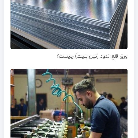
ورق قلع اندود (تین پلیت) چیست؟