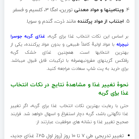
ویتامینها و مواد معدنی
تورین، امگا ۳، کلسیم و فسفر.
اجتناب از مواد پرکننده
مانند ذرت، گندم و سویا.
بر اساس این نکات انتخاب غذا برای گربه،
غذای گربه جوسرا
نیچرله
با مواد اولیهٔ کاملاً طبیعی و بدون مواد پرکننده، یکی از
بهترین انتخابها است. همچنین غذای خشک گربه
رفلکس گزینهای مقرونبهصرفه با ترکیبات قابل قبول میباشد.
برای خرید به پت شاپ سعادت مراجعه کنید.
نحوهٔ تغییر غذا و مشاهدهٔ نتایج در نکات انتخاب
غذا برای گربه
حتی با رعایت بهترین نکات انتخاب غذا برای گربه، اگر تغییر
غذا ناگهانی باشد، گربه دچار استفراغ و اسهال خواهد شد. فرایند
صحیح تغییر غذا و نشانه های موفقیت عبارتند از:
تغییر تدریجی طی ۷ تا ۱۰ روز (روز اول ۲۵٪ غذای جدید،