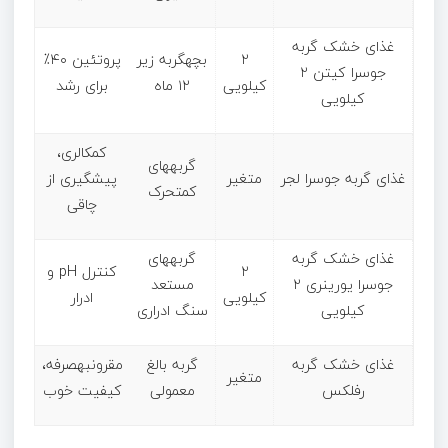
غذای خشک گربه
۲
بچهگربه زیر
پروتئین ۴۰٪
جوسرا کیتن ۲
کیلویی
۱۲ ماه
برای رشد
کیلویی
کمکالری،
گربههای
غذای گربه جوسرا لجر
متغیر
پیشگیری از
کمتحرک
چاقی
غذای خشک گربه
گربههای
۲
کنترل pH و
جوسرا یورینری ۲
مستعد
کیلویی
ادرار
کیلویی
سنگ ادراری
غذای خشک گربه
گربه بالغ
مقرونبهصرفه،
متغیر
رفلکس
معمولی
کیفیت خوب