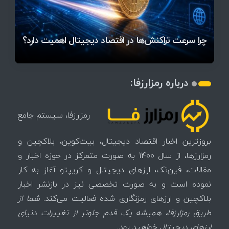
قیمت تتر، بیت‌کوین و اتریوم امروز دوشنبه ۵ مرداد
آخرین وضعیت بازار رمزارزها در جهان / مهم‌ترین
۱۴۰۵ | بیت‌کوین این مرز را از دست بدهد، همه‌چیز
رقابت پنهان دولت‌ها بر سر بیت‌کوین/ ۱۰ کشور برتر
تازه‌ترین رسوایی ارز دیجیتال؛ شکایت میلیاردی روی
بحران بدهی شرکت‌ها و خطر فروش اجباری میلیاردها
میز / ۶۲۲ بیت‌کوین کجا رفت؟
کدامند؟
تغییر می‌کند
دلار بیت‌کوین
تهدید بیت‌کوین مشخص شد
اتفاق تاریخی در بازار رمزارزها / بیت‌کوین سبز شد
اتفاق مهم در بازار رمزارزها / بیت‌کوین وارد فاز تازه شد
چرا سرعت تراکنش‌ها در اقتصاد دیجیتال اهمیت دارد؟
درباره رمزارزفا:
رمزارزفا، سیستم جامع
بروزترین اخبار اقتصاد دیجیتال، بیت‌کوین، بلاکچین و
رمزارزها، از سال 1400 به صورت متمرکز در حوزه اخبار و
مقالات، فین‌تک، ارزهای‌ دیجیتال و کریپتو آغاز به کار
نموده است و به صورت تخصصی نیز در بازنشر اخبار
بلاکچین و ارزهای رمزنگاری شده فعالیت می‌کند.
شما از
طریق رمزارزفا، همیشه یک قدم جلوتر از تغییرات دنیای
ارزهای دیجیتال خواهید بود.