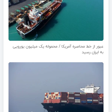
عبور از خط محاصره آمریکا / محموله یک میلیون یورویی
به ایران رسید