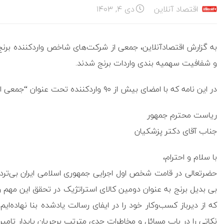
اقتصاد آنلاین
دی ۴, ۱۴۰۳
به گزارش اقتصادآنلاین، جمعی از شرکت‌های شاخص واردکننده برنج
و شفافیت سهمیه بندی واردات برنج شدند.
در اين نامه كه با امضاى بيش از ٩٠ واردكننده تحت عنوان “جمعى از واردكنندگان برنج” منتشر شده، آمده است:
ریاست محترم جمهور
جناب آقای دکتر پزشکیان
با سلام و احترام،
حضرتعالی در قامت شخص اول اجرایی جمهوری اسلامی ایران بی‌تر
بی بدیل برنج به عنوان دومین کالای استراتژیک در تحقق این مهم و
که از دیرباز کسب‌وکار خود را در ایفای رسالت یادشده بنا نهاده‌ای
نکاتی را در باب مسائل و مخاطرات جدی مترتب برجریان پایدار تامین