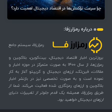
آخرین وضعیت بازار رمزارزها در جهان / مهم‌ترین
۱۴۰۵ | بیت‌کوین این مرز را از دست بدهد، همه‌چیز
رقابت پنهان دولت‌ها بر سر بیت‌کوین/ ۱۰ کشور برتر
تازه‌ترین رسوایی ارز دیجیتال؛ شکایت میلیاردی روی
بحران بدهی شرکت‌ها و خطر فروش اجباری میلیاردها
میز / ۶۲۲ بیت‌کوین کجا رفت؟
کدامند؟
تغییر می‌کند
دلار بیت‌کوین
تهدید بیت‌کوین مشخص شد
اتفاق تاریخی در بازار رمزارزها / بیت‌کوین سبز شد
اتفاق مهم در بازار رمزارزها / بیت‌کوین وارد فاز تازه شد
چرا سرعت تراکنش‌ها در اقتصاد دیجیتال اهمیت دارد؟
درباره رمزارزفا:
رمزارزفا، سیستم جامع
بروزترین اخبار اقتصاد دیجیتال، بیت‌کوین، بلاکچین و
رمزارزها، از سال 1400 به صورت متمرکز در حوزه اخبار و
مقالات، فین‌تک، ارزهای‌ دیجیتال و کریپتو آغاز به کار
نموده است و به صورت تخصصی نیز در بازنشر اخبار
بلاکچین و ارزهای رمزنگاری شده فعالیت می‌کند.
شما از
طریق رمزارزفا، همیشه یک قدم جلوتر از تغییرات دنیای
ارزهای دیجیتال خواهید بود.