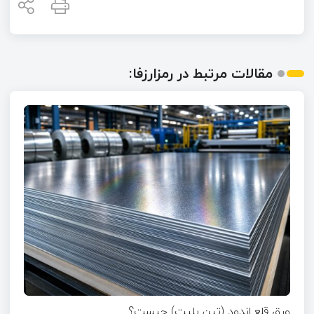
مقالات مرتبط در رمزارزفا:
ورق قلع اندود (تین پلیت) چیست؟