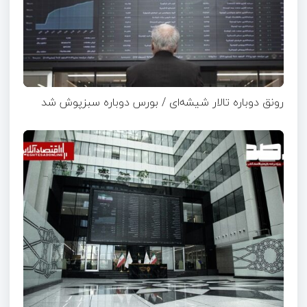
رونق دوباره تالار شیشه‌ای / بورس دوباره سبزپوش شد