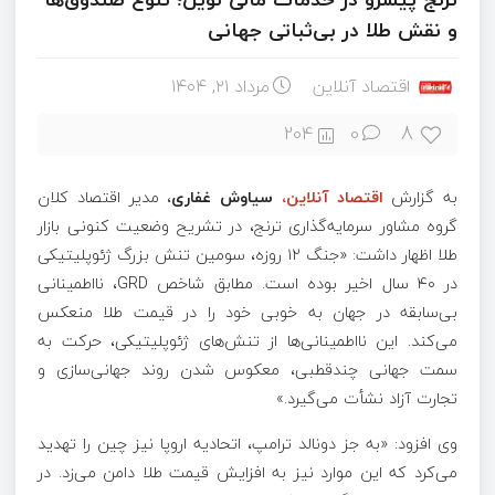
و نقش طلا در بی‌ثباتی جهانی
اقتصاد آنلاین
مرداد ۲۱, ۱۴۰۴
8
204
0
به گزارش
اقتصاد آنلاین،
سیاوش غفاری
، مدیر اقتصاد کلان
گروه مشاور سرمایه‌گذاری ترنج، در تشریح وضعیت کنونی بازار
طلا اظهار داشت: «جنگ
۱۲
روزه، سومین تنش بزرگ ژئوپلیتیکی
در
۴۰
سال اخیر بوده است. مطابق شاخص
GRD
، نااطمینانی
بی‌سابقه در جهان به خوبی خود را در قیمت طلا منعکس
می‌کند. این نااطمینانی‌ها از تنش‌های ژئوپلیتیکی، حرکت به
سمت جهانی چندقطبی، معکوس شدن روند جهانی‌سازی و
تجارت آزاد نشأت می‌گیرد.»
وی افزود: «به جز دونالد ترامپ، اتحادیه اروپا نیز چین را تهدید
می‌کرد که این موارد نیز به افزایش قیمت طلا دامن می‌زد. در