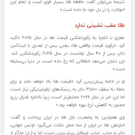
نتیجه می‌توان گفت حافظه طلا بسیار قوی است و تمام این
احوالات را در دل خود جا داده است.»
طلا عقب نشینی ندارد
غفاری با اشاره به رکوردشکنی قیمت طلا در سال
۲۰۲۵
تاکید
کرد: «رکورد قیمت واقعی طلا، یعنی پس از تعدیل با ایندکس
دلار، پس از
۴۰
سال توانست در سال
۲۰۲۵
رکوردشکنی کند.
این نشان می‌دهد اتفاقاتی که رخ داده است، در دنیا بی‌سابقه
است.»
او در ادامه پیش‌بینی کرد: «قیمت طلا بالا خواهد ماند و برای
حمله به سقف
۳,۵۰۰
دلار به ریسک‌های ژئوپلیتیکی نیاز است،
اما این امر در سال
۲۰۲۶
محتمل‌تر است، زیرا بالاخره فدرال رزرو
مجبور به کاهش نرخ بهره خواهد بود.»
وی همچنین به وضعیت بازار طلا در ایران پرداخت و گفت:
«بازدهی طلا در ایران از سه محل نشات می‌گیرد: اونس جهانی،
دلار، و حباب. حباب غیرقابل پیش‌بینی است، اما نرخ ارز متأثر از