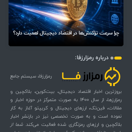
قیمت تتر، بیت‌کوین و اتریوم امروز دوشنبه ۵ مرداد
آخرین وضعیت بازار رمزارزها در جهان / مهم‌ترین
۱۴۰۵ | بیت‌کوین این مرز را از دست بدهد، همه‌چیز
رقابت پنهان دولت‌ها بر سر بیت‌کوین/ ۱۰ کشور برتر
تازه‌ترین رسوایی ارز دیجیتال؛ شکایت میلیاردی روی
بحران بدهی شرکت‌ها و خطر فروش اجباری میلیاردها
میز / ۶۲۲ بیت‌کوین کجا رفت؟
کدامند؟
تغییر می‌کند
دلار بیت‌کوین
تهدید بیت‌کوین مشخص شد
اتفاق تاریخی در بازار رمزارزها / بیت‌کوین سبز شد
اتفاق مهم در بازار رمزارزها / بیت‌کوین وارد فاز تازه شد
چرا سرعت تراکنش‌ها در اقتصاد دیجیتال اهمیت دارد؟
درباره رمزارزفا:
رمزارزفا، سیستم جامع
بروزترین اخبار اقتصاد دیجیتال، بیت‌کوین، بلاکچین و
رمزارزها، از سال 1400 به صورت متمرکز در حوزه اخبار و
مقالات، فین‌تک، ارزهای‌ دیجیتال و کریپتو آغاز به کار
نموده است و به صورت تخصصی نیز در بازنشر اخبار
بلاکچین و ارزهای رمزنگاری شده فعالیت می‌کند.
شما از