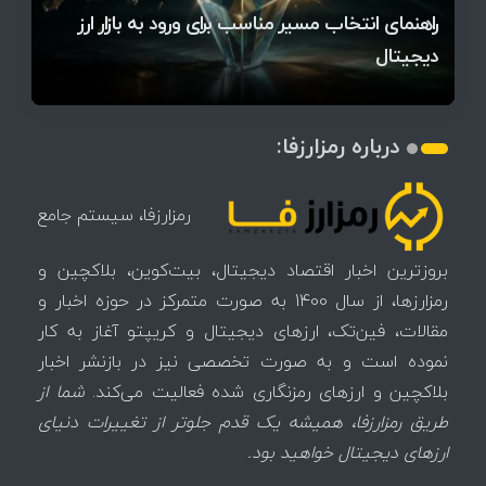
آخرین وضعیت بازار رمزارزها در جهان / مهم‌ترین
راهنمای انتخاب مسیر مناسب برای ورود به بازار ارز
۱۴۰۵ | بیت‌کوین این مرز را از دست بدهد، همه‌چیز
رقابت پنهان دولت‌ها بر سر بیت‌کوین/ ۱۰ کشور برتر
تازه‌ترین رسوایی ارز دیجیتال؛ شکایت میلیاردی روی
میز / ۶۲۲ بیت‌کوین کجا رفت؟
کدامند؟
دیجیتال
تغییر می‌کند
تهدید بیت‌کوین مشخص شد
اتفاق تاریخی در بازار رمزارزها / بیت‌کوین سبز شد
اتفاق مهم در بازار رمزارزها / بیت‌کوین وارد فاز تازه شد
چرا سرعت تراکنش‌ها در اقتصاد دیجیتال اهمیت دارد؟
درباره رمزارزفا:
رمزارزفا، سیستم جامع
بروزترین اخبار اقتصاد دیجیتال، بیت‌کوین، بلاکچین و
رمزارزها، از سال 1400 به صورت متمرکز در حوزه اخبار و
مقالات، فین‌تک، ارزهای‌ دیجیتال و کریپتو آغاز به کار
نموده است و به صورت تخصصی نیز در بازنشر اخبار
بلاکچین و ارزهای رمزنگاری شده فعالیت می‌کند.
شما از
طریق رمزارزفا، همیشه یک قدم جلوتر از تغییرات دنیای
ارزهای دیجیتال خواهید بود.