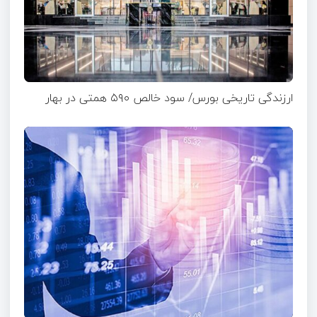
ارزندگی تاریخی بورس/ سود خالص ۵۹۰ همتی در بهار