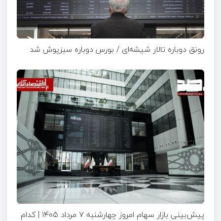
رونق دوباره تالار شیشه‌ای / بورس دوباره سبزپوش شد
پیش‌بینی بازار سهام امروز چهارشنبه ۷ مرداد ۱۴۰۵ | کدام