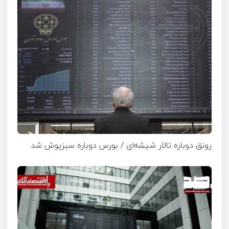
رونق دوباره تالار شیشه‌ای / بورس دوباره سبزپوش شد