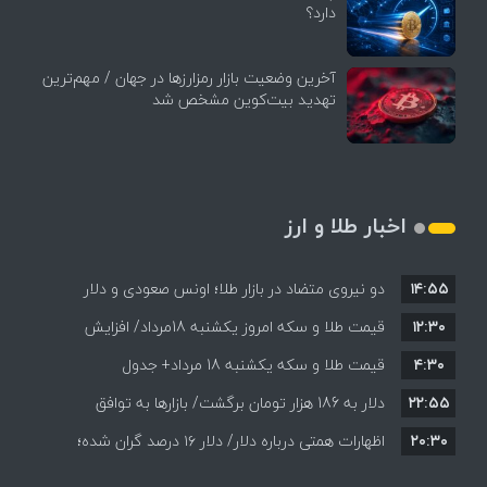
دارد؟
آخرین وضعیت بازار رمزارزها در جهان / مهم‌ترین
تهدید بیت‌کوین مشخص شد
اخبار طلا و ارز
۱۴:۵۵
دو نیروی متضاد در بازار طلا؛ اونس صعودی و دلار
۱۲:۳۰
نزولی
قیمت طلا و سکه امروز یکشنبه 18مرداد/ افزایش
۴:۳۰
قیمت طلا و سکه یکشنبه 18 مرداد+ جدول
قیمت ها + جدول و جزئیات
۲۲:۵۵
دلار به 186 هزار تومان برگشت/ بازارها به توافق
۲۰:۳۰
احتمالی هرمز چه واکنشی نشان دادند؟
اظهارات همتی درباره دلار/ دلار ۱۶ درصد گران شده؛
این افزایش طبیعی است