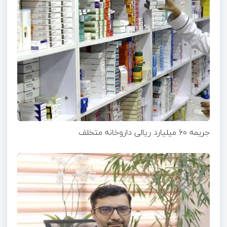
جریمه ۶۰ میلیارد ریالی داروخانه متخلف