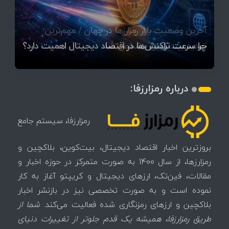
قیمت تتر، بیت‌کوین و اتریوم امروز دوشنبه ۵ مرداد
آخرین وضعیت بازار رمزارزها در جهان / مهم‌ترین
۱۴۰۵ | بیت‌کوین این مرز را از دست بدهد، همه‌چیز
رقابت پنهان دولت‌ها بر سر بیت‌کوین/ ۱۰ کشور برتر
تازه‌ترین رسوایی ارز دیجیتال؛ شکایت میلیاردی روی
بحران بدهی شرکت‌ها و خطر فروش اجباری میلیاردها
میز / ۶۲۲ بیت‌کوین کجا رفت؟
کدامند؟
تغییر می‌کند
دلار بیت‌کوین
تهدید بیت‌کوین مشخص شد
اتفاق تاریخی در بازار رمزارزها / بیت‌کوین سبز شد
اتفاق مهم در بازار رمزارزها / بیت‌کوین وارد فاز تازه شد
چرا سرعت تراکنش‌ها در اقتصاد دیجیتال اهمیت دارد؟
درباره رمزارزفا:
رمزارزفا، سیستم جامع
بروزترین اخبار اقتصاد دیجیتال، بیت‌کوین، بلاکچین و
رمزارزها، از سال 1400 به صورت متمرکز در حوزه اخبار و
مقالات، فین‌تک، ارزهای‌ دیجیتال و کریپتو آغاز به کار
نموده است و به صورت تخصصی نیز در بازنشر اخبار
بلاکچین و ارزهای رمزنگاری شده فعالیت می‌کند.
شما از
طریق رمزارزفا، همیشه یک قدم جلوتر از تغییرات دنیای