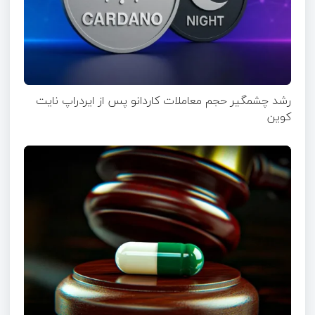
رشد چشمگیر حجم معاملات کاردانو پس از ایردراپ نایت‌
کوین