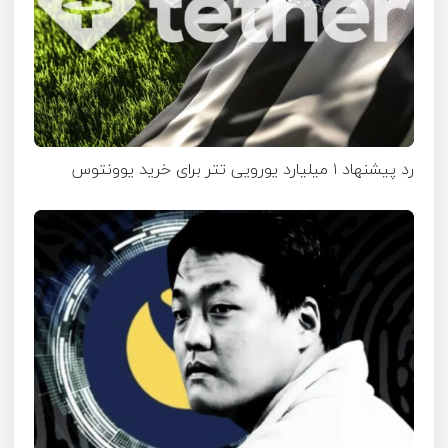
رد پیشنهاد ۱ میلیارد یورویی تتر برای خرید یوونتوس