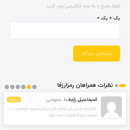
لطفا پاسخ را به عدد انگلیسی وارد کنید:
یک + یک =
نظرات همراهان رمزارزفا
اسماعیل زاده
بیشتر
بیشتر
بیشتر
بیشتر
بیشتر
بیشتر
تا قبل از خوندن این مقاله فکر می‌کردم ورق قلع‌اندود
همون ورق گالوانیزه است. تفاو...