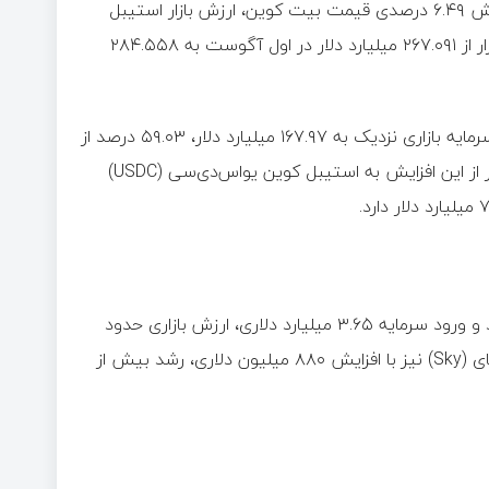
علی‌رغم نوسانات شدید بازارهای ارز دیجیتال در ماه آگوست و کاهش ۶.۴۹ درصدی قیمت بیت کوین، ارزش بازار استیبل
کوین‌ها رشدی بیش از ۱۷ میلیارد دلار را تجربه کرد. ارزش کل این بازار از ۲۶۷.۰۹۱ میلیارد دلار در اول آگوست به ۲۸۴.۵۵۸
حدود ۳.۲ میلیارد دلار از این رشد مربوط به تتر (USDT) بوده که با سرمایه بازاری نزدیک به ۱۶۷.۹۷ میلیارد دلار، ۵۹.۰۳ درصد از
کل بازار استیبل کوین‌ها را در اختیار دارد. همچنین ۷.۹۸ میلیارد دلار از این افزایش به استیبل کوین یو‌اس‌دی‌سی (USDC)
استیبل کوین (USDe) شرکت اِتِنا (Ethena) با رشد بیش از ۴۱ درصد و ورود سرمایه ۳.۶۵ میلیارد دلاری، ارزش بازاری حدود
۱۲.۴۰۳ میلیارد دلار کسب کرد. استیبل کوین دای (DAI) شرکت اسکای (Sky) نیز با افزایش ۸۸۰ میلیون دلاری، رشد بیش از