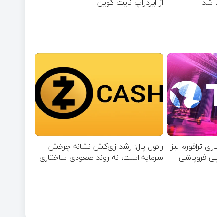
ا شد
از ایردراپ نایت‌ کوین
ارد دلاری ترافورم لبز
رائول پال: رشد زی‌کش نشانه چرخش
پی فروپاشی
سرمایه است، نه روند صعودی ساختاری