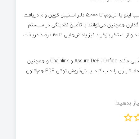
این پلتفرم به کاربران اجازه می‌دهد بدون فروش دارایی‌هایی مانند شیبا اینو یا اتریوم، تا ‌۵,۰۰۰ دلار استیبل‌ کوین وام دریافت
‌گذاران همچنین می‌توانند با تأمین نقدینگی در سیستم
وام‌دهی همتا به همتا (P2P)، بازدهی سالانه تا ‌۱۵,۲ درصد کسب کنند و از استخر بازخرید نیز پاداش‌هایی تا ‌۲۰ درصد دریافت
Paydax Protocol با پشتیبانی امنیتی چندلایه، همکاری با شرکت‌هایی مانند Assure DeFi، Onfido و Chainlink و همچنین
ذخیره‌سازی امن دارایی‌ها توسط Brinks و Sotheby’s تلاش دارد اعتماد کاربران را جلب کند. پیش‌فروش توکن PDP هم‌اکنون
از بدهید!