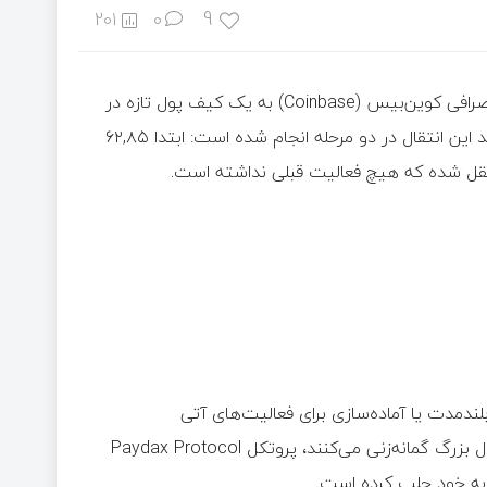
9
201
0
جامعه شیبا اینو (SHIB) پس از انتقال عظیم ۱۶۱,۳ میلیارد توکن از صرافی کوین‌بیس (Coinbase) به یک کیف‌ پول تازه در
شبکه اتریوم شگفت‌زده شد. داده‌های آرخام (Arkham) نشان می‌دهد این انتقال در دو مرحله انجام شده است: ابتدا ‌۶۲,۸۵
بلندمدت یا آماده‌سازی برای فعالیت‌های آتی
درون‌زنجیره‌ای باشد. در حالی که سرمایه‌گذاران درباره هدف این انتقال بزرگ گمانه‌زنی می‌کنند، پروتکل Paydax Protocol