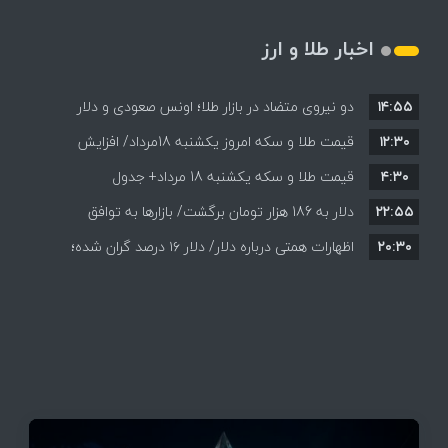
اخبار طلا و ارز
۱۴:۵۵
دو نیروی متضاد در بازار طلا؛ اونس صعودی و دلار
۱۲:۳۰
نزولی
قیمت طلا و سکه امروز یکشنبه 18مرداد/ افزایش
۴:۳۰
قیمت طلا و سکه یکشنبه 18 مرداد+ جدول
قیمت ها + جدول و جزئیات
۲۲:۵۵
دلار به 186 هزار تومان برگشت/ بازارها به توافق
۲۰:۳۰
احتمالی هرمز چه واکنشی نشان دادند؟
اظهارات همتی درباره دلار/ دلار ۱۶ درصد گران شده؛
این افزایش طبیعی است