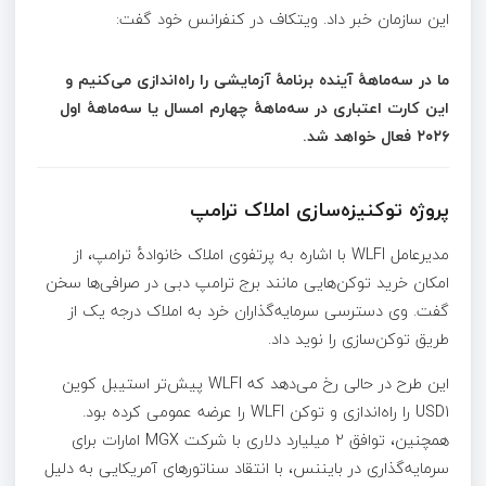
این سازمان خبر داد. ویتکاف در کنفرانس خود گفت:
ما در سه‌ماههٔ آینده برنامهٔ آزمایشی را راه‌اندازی می‌کنیم و
این کارت اعتباری در سه‌ماههٔ چهارم امسال یا سه‌ماههٔ اول
۲۰۲۶ فعال خواهد شد.
پروژه توکنیزه‌سازی املاک ترامپ
مدیرعامل WLFI با اشاره به پرتفوی املاک خانوادهٔ ترامپ، از
امکان خرید توکن‌هایی مانند برج ترامپ دبی در صرافی‌ها سخن
گفت. وی دسترسی سرمایه‌گذاران خرد به املاک درجه یک از
طریق توکن‌سازی را نوید داد.
این طرح در حالی رخ می‌دهد که WLFI پیش‌تر استیبل کوین
USD1 را راه‌اندازی و توکن WLFI را عرضه عمومی کرده بود.
همچنین، توافق ۲ میلیارد دلاری با شرکت MGX امارات برای
سرمایه‌گذاری در بایننس، با انتقاد سناتورهای آمریکایی به دلیل