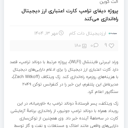
آلت کوین
پروژه دیفای ترامپ کارت اعتباری ارز دیجیتال
راه‌اندازی می‌کند
ارزدیجیتال دات کام
مهر ۱۳, ۱۴۰۴
9
180
0
ورلد لیبرتی فایننشال (WLFI)، پروژه مرتبط با دونالد ترامپ، قصد
دارد کارت اعتباری ارز دیجیتال را برای ادغام دارایی‌های دیجیتال
با هزینه‌های روزمره راه‌اندازی کند. زک ویتکاف (Zach Witkoff)،
مدیرعامل این پلتفرم، این خبر را در کنفرانس توکن ۲۰۴۹
سنگاپور اعلام کرد.
زک ویتکف، پسر فرستادهٔ دونالد ترامپ به خاورمیانه، در این
رویداد همراه با دونالد ترامپ جونیور، از راه‌اندازی برنامهٔ آزمایشی
کارت در سه‌ماههٔ آینده خبر داد. وی همچنین از توکن‌سازی
دارایی‌های واقعی مانند املاک و مستغلات و نفت و گاز توسط