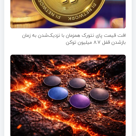
افت قیمت پای نتورک همزمان با نزدیک‌شدن به زمان
بازشدن قفل ۸.۷ میلیون توکن