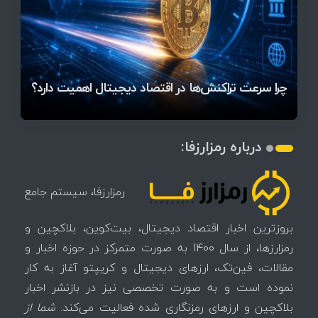
قیمت تتر، بیت‌کوین و اتریوم امروز دوشنبه ۵ مرداد
آخرین وضعیت بازار رمزارزها در جهان / مهم‌ترین
۱۴۰۵ | بیت‌کوین این مرز را از دست بدهد، همه‌چیز
رقابت پنهان دولت‌ها بر سر بیت‌کوین/ ۱۰ کشور برتر
تازه‌ترین رسوایی ارز دیجیتال؛ شکایت میلیاردی روی
بحران بدهی شرکت‌ها و خطر فروش اجباری میلیاردها
میز / ۶۲۲ بیت‌کوین کجا رفت؟
کدامند؟
تغییر می‌کند
دلار بیت‌کوین
تهدید بیت‌کوین مشخص شد
اتفاق تاریخی در بازار رمزارزها / بیت‌کوین سبز شد
اتفاق مهم در بازار رمزارزها / بیت‌کوین وارد فاز تازه شد
چرا سرعت تراکنش‌ها در اقتصاد دیجیتال اهمیت دارد؟
درباره رمزارزفا:
رمزارزفا، سیستم جامع
بروزترین اخبار اقتصاد دیجیتال، بیت‌کوین، بلاکچین و
رمزارزها، از سال 1400 به صورت متمرکز در حوزه اخبار و
مقالات، فین‌تک، ارزهای‌ دیجیتال و کریپتو آغاز به کار
نموده است و به صورت تخصصی نیز در بازنشر اخبار
بلاکچین و ارزهای رمزنگاری شده فعالیت می‌کند.
شما از