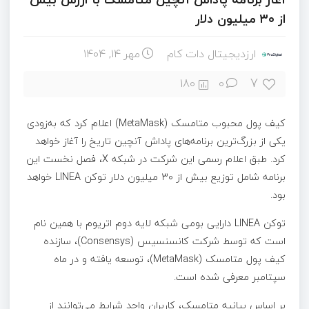
از ۳۰ میلیون دلار
ارزدیجیتال دات کام
مهر ۱۴, ۱۴۰۴
7
180
0
کیف پول محبوب متامسک (MetaMask) اعلام کرد که به‌زودی
یکی از بزرگ‌ترین برنامه‌های پاداش آنچین تاریخ را آغاز خواهد
کرد. طبق اعلام رسمی این شرکت در شبکه X، فصل نخست این
برنامه شامل توزیع بیش از ۳۰ میلیون دلار توکن LINEA خواهد
بود.
توکن LINEA دارایی بومی شبکه لایه دوم اتریوم با همین نام
است که توسط شرکت کانسنسیس (Consensys)، سازنده
کیف پول متامسک (MetaMask)، توسعه یافته و در ماه
سپتامبر معرفی شده است.
بر اساس بیانیه متامسک، کاربران واجد شرایط می‌توانند از