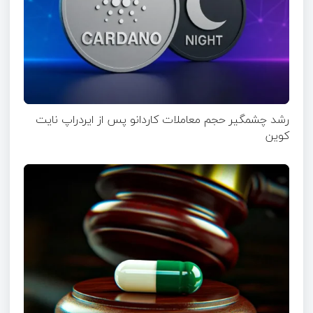
رشد چشمگیر حجم معاملات کاردانو پس از ایردراپ نایت‌
کوین