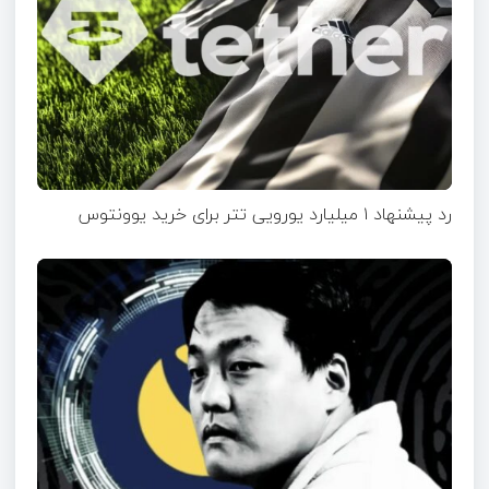
رد پیشنهاد ۱ میلیارد یورویی تتر برای خرید یوونتوس