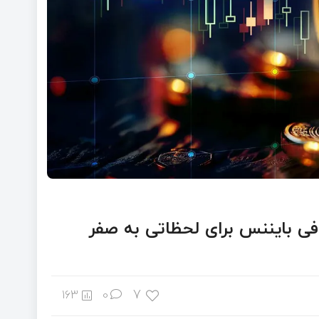
تال کازماس (ATOM) در صرافی بایننس برای لحظاتی به صفر
7
163
0