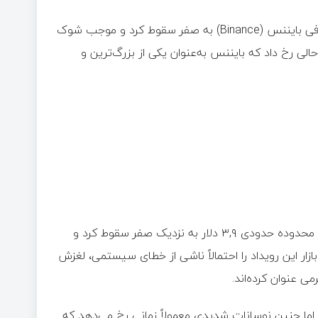
در رویدادی غیرمنتظره، قیمت کازماس (ATOM) برای لحظاتی در صرافی بایننس (Binance) به صفر سقوط کرد و موجب شوک
حالی رخ داد که بایننس به‌عنوان یکی از بزرگ‌ترین و
بر اساس داده‌های منتشرشده، نمودار قیمت اتم به‌صورت ناگهانی از محدوده حدودی ۳,۹ دلار به نزدیک صفر سقوط کرد و
ر این رویداد را احتمالاً ناشی از خطای سیستمی، لغزش
اما چنین نوسانات شدیدی معمولاً زمانی رخ می‌دهد که