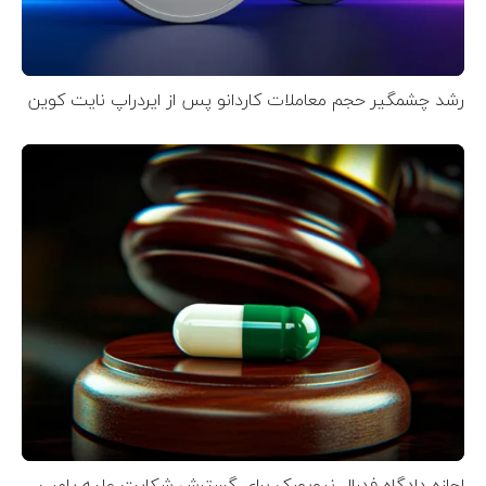
رشد چشمگیر حجم معاملات کاردانو پس از ایردراپ نایت‌ کوین
اجازه دادگاه فدرال نیویورک برای گسترش شکایت علیه پامپ