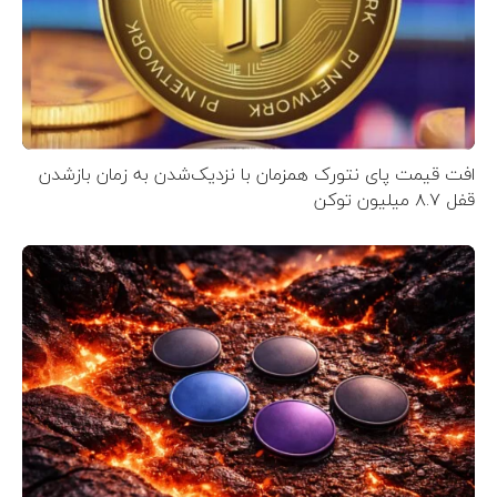
افت قیمت پای نتورک همزمان با نزدیک‌شدن به زمان بازشدن
قفل ۸.۷ میلیون توکن