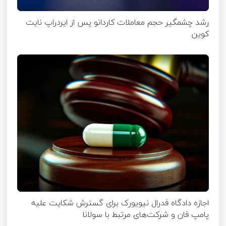
رشد چشمگیر حجم معاملات کاردانو پس از ایردراپ نایت‌
کوین
اجازه دادگاه فدرال نیویورک برای گسترش شکایت علیه
پامپ فان و شرکت‌های مرتبط با سولانا