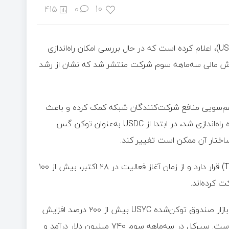
10
415
0
شرکت سیرکل (Circle)، صادرکننده استیبل‌ کوین یو‌اس‌دی‌سی (USDC)، اعلام کرده است که در حال بررسی امکان راه‌اندازی
زمان با انتشار گزارش مالی سه‌ماهه سوم شرکت منتشر شد که نشان از رشد
ضیح داد که توکن بومی Arc می‌تواند به هم‌سویی منافع شرکت‌کنندگان شبکه کمک کرده و باعث
افزایش مشارکت و رشد بلندمدت آن شود. شبکه Arc که در مردادماه راه‌اندازی شد، در ابتدا از USDC به‌عنوان توکن گس
 ساختار آن ممکن است تغییر کند.
به گفته سرکل، شبکه Arc در حال حاضر در مرحله تست‌نت (Testnet) قرار دارد و از زمان آغاز فعالیت در ۲۸ اکتبر، بیش از ۱۰۰
 کرده‌اند.
این شرکت همچنین از رشد چشمگیر محصولات خود خبر داد. ارزش بازار صندوق توکن‌شده USYC بیش از ۲۰۰ درصد افزایش
یافته و حجم تراکنش‌های سالانه شبکه به ۳,۴ میلیارد دلار رسیده است. سیرکل در سه‌ماهه سوم ۷۴۰ میلیون دلار درآمد و