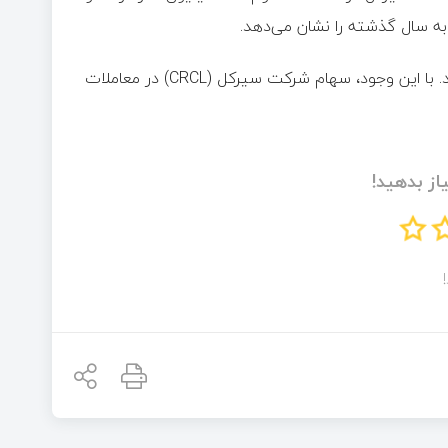
در پایان این دوره، میزان USDC در گردش به ۷۳,۷ میلیارد دلار رسید. با این وجود، سهام شرکت سیرکل (CRCL) در معاملات
از بدهید!