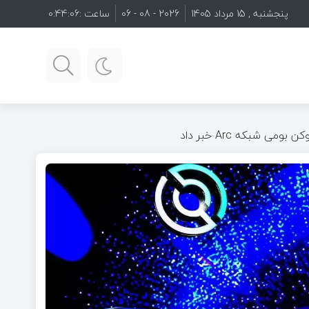
پنجشنبه , 15 مرداد 1405
2026 - 08 - 06
ساعت :
0:44:08
می شبکه Arc خبر داد