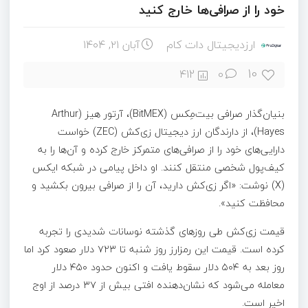
خود را از صرافی‌ها خارج کنید
ارزدیجیتال دات کام
آبان ۲۱, ۱۴۰۴
10
412
0
بنیان‌گذار صرافی بیت‌مِکس (BitMEX)، آرتور هیز (Arthur
Hayes)، از دارندگان ارز دیجیتال زی‌کش (ZEC) خواست
دارایی‌های خود را از صرافی‌های متمرکز خارج کرده و آن‌ها را به
کیف‌پول شخصی منتقل کنند. او داخل پیامی در شبکه ایکس
(X) نوشت: «اگر زی‌کش دارید، آن را از صرافی بیرون بکشید و
محافظت کنید».
قیمت زی‌کش طی روزهای گذشته نوسانات شدیدی را تجربه
کرده است. قیمت این رمزارز روز شنبه تا ۷۲۳ دلار صعود کرد اما
روز بعد به ۵۰۴ دلار سقوط یافت و اکنون حدود ۴۵۰ دلار
معامله می‌شود که نشان‌دهنده افتی بیش از ۳۷ درصد از اوج
اخیر است.