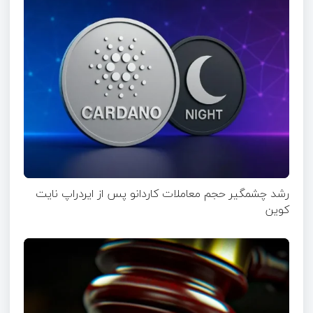
رشد چشمگیر حجم معاملات کاردانو پس از ایردراپ نایت‌
کوین