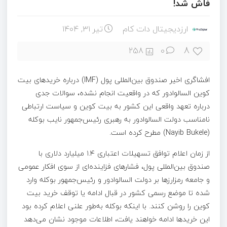
فاش شد!
ارزدیجیتال دات کام
تیر ۳۱, ۱۴۰۴
8
258
0
افشاگری اخیر صندوق بین‌المللی پول (IMF) درباره خریدهای بیت
کوین السالوادور که در واقعیت انجام نشده، سوالات جدی
درباره تعهد واقعی این کشور به بیت کوین و سیاست ارتباطی
نامناسب دولت السالوادور به رهبری رئیس‌جمهور نایب بوکله
‎(Nayib Bukele) مطرح کرده است.
از زمان اعلام توافق تسهیلات اعتباری ۱.۴ میلیارد دلاری با
صندوق بین‌المللی پول، فشارهای فزاینده‌ای از سوی افکار عمومی
و جامعه رمزارزها بر دولت السالوادور و رئیس‌جمهور بوکله وارد
شده تا موضع رسمی کشور در قبال ادامه یا توقف خرید بیت
کوین را روشن کنند. با اینکه بوکله به‌طور علنی اعلام کرده بود
این خریدها ادامه خواهند یافت، اطلاعات موجود نشان می‌دهد