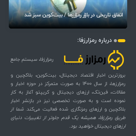
آخرین وضعیت بازار رمزارزها در جهان / مهم‌ترین
۱۴۰۵ | بیت‌کوین این مرز را از دست بدهد، همه‌چیز
رقابت پنهان دولت‌ها بر سر بیت‌کوین/ ۱۰ کشور برتر
تازه‌ترین رسوایی ارز دیجیتال؛ شکایت میلیاردی روی
بحران بدهی شرکت‌ها و خطر فروش اجباری میلیاردها
میز / ۶۲۲ بیت‌کوین کجا رفت؟
کدامند؟
تغییر می‌کند
دلار بیت‌کوین
آیا بیت‌کوین دوباره به کانال ۴۴ هزار دلار برمی‌گردد؟
تهدید بیت‌کوین مشخص شد
اتفاق تاریخی در بازار رمزارزها / بیت‌کوین سبز شد
اتفاق مهم در بازار رمزارزها / بیت‌کوین وارد فاز تازه شد
درباره رمزارزفا:
رمزارزفا، سیستم جامع
بروزترین اخبار اقتصاد دیجیتال، بیت‌کوین، بلاکچین و
رمزارزها، از سال 1400 به صورت متمرکز در حوزه اخبار و
مقالات، فین‌تک، ارزهای‌ دیجیتال و کریپتو آغاز به کار
نموده است و به صورت تخصصی نیز در بازنشر اخبار
بلاکچین و ارزهای رمزنگاری شده فعالیت می‌کند.
شما از
طریق رمزارزفا، همیشه یک قدم جلوتر از تغییرات دنیای
ارزهای دیجیتال خواهید بود.