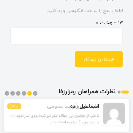
لطفا پاسخ را به عدد انگلیسی وارد کنید:
13 − هشت =
نظرات همراهان رمزارزفا
اسماعیل زاده
بیشتر
بیشتر
بیشتر
بیشتر
بیشتر
بیشتر
تا قبل از خوندن این مقاله فکر می‌کردم ورق قلع‌اندود
همون ورق گالوانیزه است. تفاو...