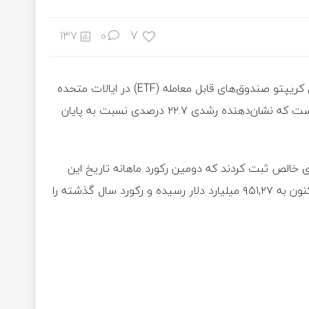
7
137
0
طبق گزارش تازه شرکت ای‌تی‌اف‌جی‌آی (ETFGI) ارزش کل دارایی‌های کریپتو صندوق‌های قابل معامله (ETF) در ایالات متحده
تا پایان سپتامبر ۲۰۲۵ به رقم بی‌سابقه ۱۲.۷۰ تریلیون دلار رسیده است که نشان‌دهنده رشدی ۲۲.۷ درصدی نسبت به پایان
ایی بیش از ۱۵۲,۵ میلیارد دلار ورودی خالص ثبت کردند که دومین رکورد ماهانه تاریخ این
صنعت محسوب می‌شود. در مجموع، ورود سرمایه از ابتدای سال تاکنون به ۹۵۱,۲۷ میلیارد دلار رسیده و رکورد سال گذشته را