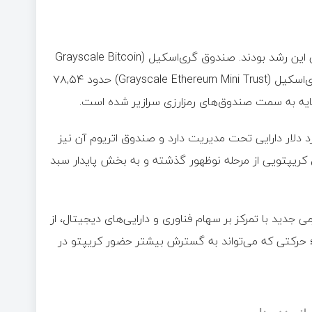
صندوق‌های مرتبط با ارزهای دیجیتال (Crypto ETPs) از عوامل اصلی این رشد بودند. صندوق گری‌اسکیل (Grayscale Bitcoin
Mini Trust) در ماه سپتامبر ۱۴۰,۶۶ میلیون دلار و صندوق اتریوم گری‌اسکیل (Grayscale Ethereum Mini Trust) حدود ۷۸,۵۴
ETF، صندوق بیت‌ کوین گری‌اسکیل اکنون ۵,۴۶ میلیارد دلار دارایی تحت مدیریت دارد و صندوق اتریوم آن نیز
د دلار را مدیریت می‌کند. این داده‌ها نشان می‌دهد ETFهای کریپتویی از مرحله نوظهور گذشته و به بخش پایدار سبد
حال، شرکت Volatility Shares نیز برای عرضه ۲۷ ETF اهرمی جدید با تمرکز بر سهام فناوری و دارایی‌های دیجیتال، از
؛ حرکتی که می‌تواند به گسترش بیشتر حضور کریپتو در