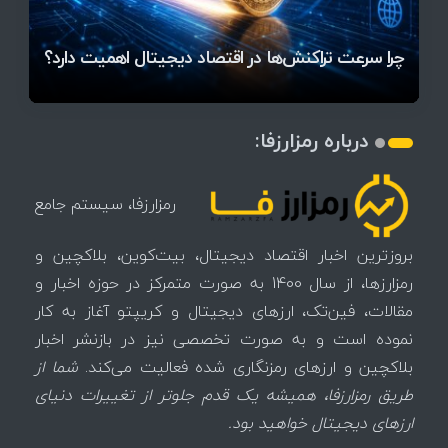
آخرین وضعیت بازار رمزارزها در جهان / مهم‌ترین
راهنمای انتخاب مسیر مناسب برای ورود به بازار ارز
۱۴۰۵ | بیت‌کوین این مرز را از دست بدهد، همه‌چیز
رقابت پنهان دولت‌ها بر سر بیت‌کوین/ ۱۰ کشور برتر
تازه‌ترین رسوایی ارز دیجیتال؛ شکایت میلیاردی روی
میز / ۶۲۲ بیت‌کوین کجا رفت؟
کدامند؟
دیجیتال
تغییر می‌کند
تهدید بیت‌کوین مشخص شد
اتفاق تاریخی در بازار رمزارزها / بیت‌کوین سبز شد
اتفاق مهم در بازار رمزارزها / بیت‌کوین وارد فاز تازه شد
چرا سرعت تراکنش‌ها در اقتصاد دیجیتال اهمیت دارد؟
درباره رمزارزفا:
رمزارزفا، سیستم جامع
بروزترین اخبار اقتصاد دیجیتال، بیت‌کوین، بلاکچین و
رمزارزها، از سال 1400 به صورت متمرکز در حوزه اخبار و
مقالات، فین‌تک، ارزهای‌ دیجیتال و کریپتو آغاز به کار
نموده است و به صورت تخصصی نیز در بازنشر اخبار
بلاکچین و ارزهای رمزنگاری شده فعالیت می‌کند.
شما از
طریق رمزارزفا، همیشه یک قدم جلوتر از تغییرات دنیای
ارزهای دیجیتال خواهید بود.