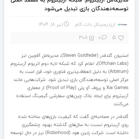
توسعه‌دهندگان بازی تبدیل می‌شود
ارزدیجیتال دات کام
تیر ۱۸, ۱۴۰۴
5
308
0
استیون گلدفدر (Steven Goldfeder)، مدیرعامل آفچین لبز
(Offchain Labs)، اعلام کرد که شبکه لایه دوم اتریوم آربیتروم
(Arbitrum) به دلیل انعطاف‌پذیری فناوری خود، قرار است به
مرکز اصلی توسعه‌دهندگان بازی تبدیل شود. شرکت‌هایی مانند
Xai Games و پروف آو پلی (Proof of Play) از معماری
آربیتروم برای ایجاد بلاک چین‌های سفارشی گیمینگ استفاده
می‌کنند.
گلدفدر در مصاحبه‌ای گفت که کیفیت بازی‌های ساخته شده
روی آربیتروم نسبت به سال‌های گذشته بهبود چشمگیری
داشته است. شرکت رابین هود (Robinhood) نیز در حال توسعه