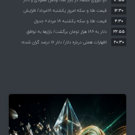
۱۲:۳۰
نزولی
قیمت طلا و سکه امروز یکشنبه 18مرداد/ افزایش
۴:۳۰
قیمت طلا و سکه یکشنبه 18 مرداد+ جدول
قیمت ها + جدول و جزئیات
۲۲:۵۵
دلار به 186 هزار تومان برگشت/ بازارها به توافق
۲۰:۳۰
احتمالی هرمز چه واکنشی نشان دادند؟
اظهارات همتی درباره دلار/ دلار ۱۶ درصد گران شده؛
این افزایش طبیعی است