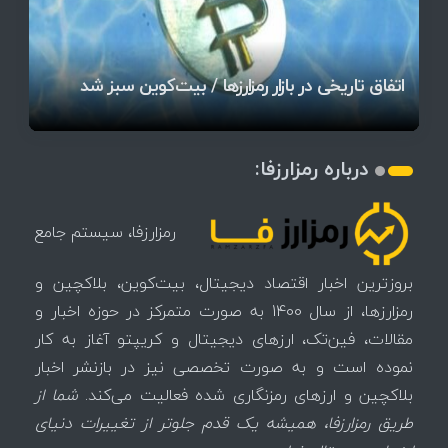
قیمت تتر، بیت‌کوین و اتریوم امروز دوشنبه ۵ مرداد
آخرین وضعیت بازار رمزارزها در جهان / مهم‌ترین
۱۴۰۵ | بیت‌کوین این مرز را از دست بدهد، همه‌چیز
رقابت پنهان دولت‌ها بر سر بیت‌کوین/ ۱۰ کشور برتر
تازه‌ترین رسوایی ارز دیجیتال؛ شکایت میلیاردی روی
بحران بدهی شرکت‌ها و خطر فروش اجباری میلیاردها
میز / ۶۲۲ بیت‌کوین کجا رفت؟
کدامند؟
تغییر می‌کند
دلار بیت‌کوین
آیا بیت‌کوین دوباره به کانال ۴۴ هزار دلار برمی‌گردد؟
تهدید بیت‌کوین مشخص شد
اتفاق تاریخی در بازار رمزارزها / بیت‌کوین سبز شد
اتفاق مهم در بازار رمزارزها / بیت‌کوین وارد فاز تازه شد
درباره رمزارزفا:
رمزارزفا، سیستم جامع
بروزترین اخبار اقتصاد دیجیتال، بیت‌کوین، بلاکچین و
رمزارزها، از سال 1400 به صورت متمرکز در حوزه اخبار و
مقالات، فین‌تک، ارزهای‌ دیجیتال و کریپتو آغاز به کار
نموده است و به صورت تخصصی نیز در بازنشر اخبار
بلاکچین و ارزهای رمزنگاری شده فعالیت می‌کند.
شما از
طریق رمزارزفا، همیشه یک قدم جلوتر از تغییرات دنیای