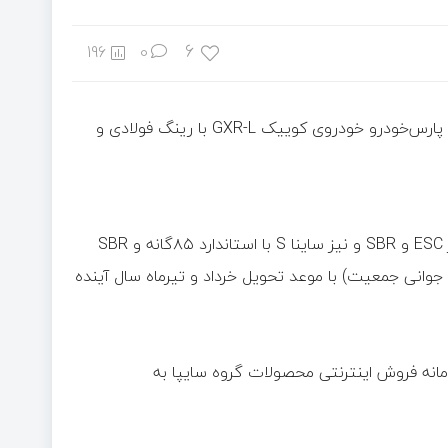
6
196
0
به گزارش اکوایران به نقل از صدا و سیما: بر اساس این طرح، شرکت پارس‌خودرو خودروی کوییک GXR-L با رینگ فولادی و
همچنین از محصولات سایپا، خودرو‌های کوییک GX-L مجهز به ترمز ESC و SBR و نیز ساینا S با استاندارد ۸۵‌گانه و SBR
 جوانی جمعیت) با موعد تحویل خرداد و تیرماه سال آینده
بح روز شنبه ۵ مهرماه از طریق سامانه فروش اینترنتی محصولات گروه سایپا به