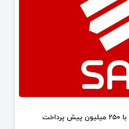
فوری/ پیش‌فروش ۳ محصول سایپا از فردا/ با 250 میلیون پیش پرداخت