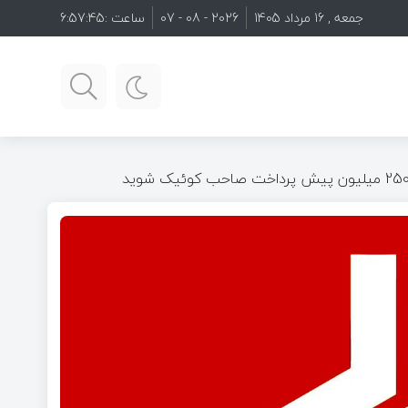
جمعه , 16 مرداد 1405
2026 - 08 - 07
ساعت :
6:57:46