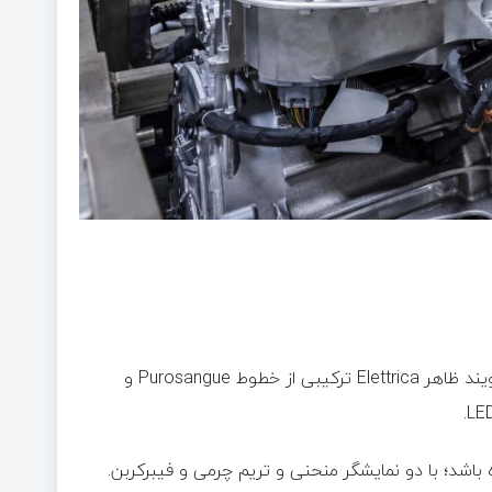
هرچند هیچ تصویر رسمی منتشر نشده، منابع نزدیک به پروژه می‌گویند ظاهر Elettrica ترکیبی از خطوط Purosangue و
ده باشد؛ با دو نمایشگر منحنی و تریم چرمی و فیبرکربن.