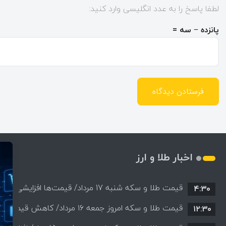
لطفا پاسخ را به عدد انگلیسی وارد کنید:
پانزده − سه =
اخبار طلا و ارز
قیمت طلا و سکه شنبه 17 مرداد/ قیمت‌ها افزایشی
۴:۳۰
قیمت طلا و سکه امروز جمعه ۱۶ مرداد/ کاهش قیمت ها+ جدول و جزییات
۱۲:۳۰