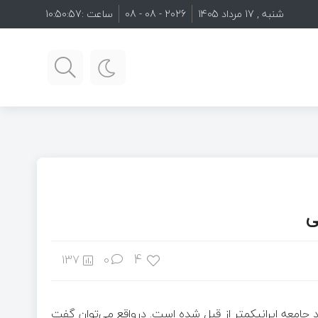
شنبه , 17 مرداد 1405
2026 - 08 - 08
ساعت :
10:50:58
ی
4
137
0
ید جامعه ایرانیکمتر از قبل شده است. درواقع می‌توان گفت