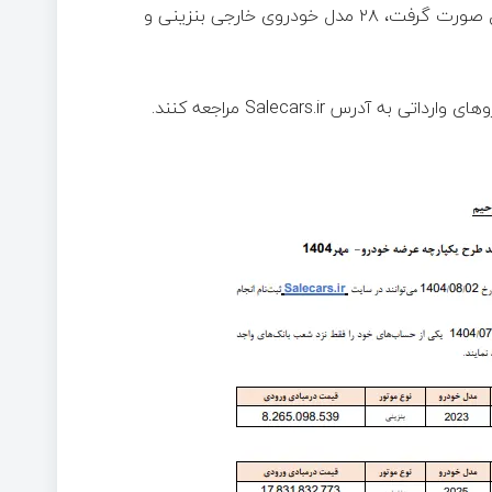
در نخستین دوره عرضه خودرو‌های وارداتی که در اواخر تیرماه امسال صورت گرفت، ۲۸ مدل خودروی خارجی بنزینی و
س Salecars.ir مراجعه کنند.