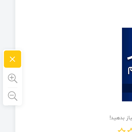
×
از بدهید!